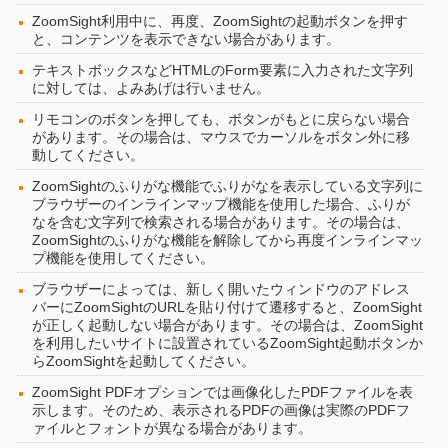
ZoomSight利用中に、再度、ZoomSightの起動ボタンを押す
と、コンテンツを表示できない場合があります。
テキストボックスなどHTMLのForm要素に入力された文字列
に対しては、よみあげは行いません。
リモコンのボタンを押しても、ボタンがもとに戻らない場合
があります。その場合は、マウスでカーソルをボタン外に移
動してください。
ZoomSightのふりがな機能でふりがなを表示している文字列に
ブラウザーのインラインマップ機能を使用した場合、ふりが
なを含む文字列で検索される場合があります。その場合は、
ZoomSightのふりがな機能を解除してから再度インラインマッ
プ機能を使用してください。
ブラウザーによっては、新しく開いたウィンドウのアドレス
バーにZoomSightのURLを貼り付けて遷移すると、ZoomSight
が正しく起動しない場合があります。その場合は、ZoomSight
を利用したいサイトに設置されているZoomSight起動ボタンか
らZoomSightを起動してください。
ZoomSight PDFオプションでは画像化したPDFファイルを表
示します。そのため、表示されるPDFの画像は実際のPDFフ
ァイルとフォントが異なる場合があります。