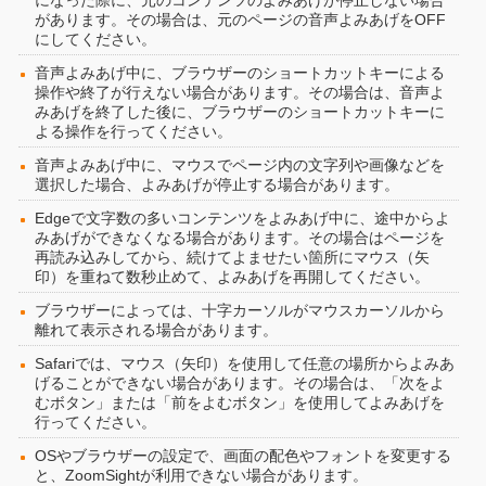
になった際に、元のコンテンツのよみあげが停止しない場合
があります。その場合は、元のページの音声よみあげをOFF
にしてください。
音声よみあげ中に、ブラウザーのショートカットキーによる
操作や終了が行えない場合があります。その場合は、音声よ
みあげを終了した後に、ブラウザーのショートカットキーに
よる操作を行ってください。
音声よみあげ中に、マウスでページ内の文字列や画像などを
選択した場合、よみあげが停止する場合があります。
Edgeで文字数の多いコンテンツをよみあげ中に、途中からよ
みあげができなくなる場合があります。その場合はページを
再読み込みしてから、続けてよませたい箇所にマウス（矢
印）を重ねて数秒止めて、よみあげを再開してください。
ブラウザーによっては、十字カーソルがマウスカーソルから
離れて表示される場合があります。
Safariでは、マウス（矢印）を使用して任意の場所からよみあ
げることができない場合があります。その場合は、「次をよ
むボタン」または「前をよむボタン」を使用してよみあげを
行ってください。
OSやブラウザーの設定で、画面の配色やフォントを変更する
と、ZoomSightが利用できない場合があります。