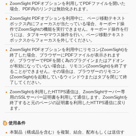
ZoomSight PDFオプションを利用してPDFファイルを開いた
場合、PDF内のリンクは無効化されます。
ZoomSight PDFオプションを利用中に、ページ移動テキスト
ボックス内にフォーカスが当たっている場合、キーボード操
作でZoomSightの機能を実行できません。キーボード操作を行
うには、タブキーやマウス操作を行い、ページ移動テキスト
ボックスからフォーカスを外してください。
ZoomSight PDFオプションを利用中にリモコン(ZoomSight)を
終了した場合、ブラウザーにPDFファイルが表示されます
が、ブラウザーでPDFを開く為のプラグインまたはアドオン
が有効になっていない場合は、リモコン(ZoomSight)を終了す
ることができません。その場合は、ブラウザーのリモコン
(ZoomSight)を起動しているウィンドウまたはタブを閉じて終
了してください。
ZoomSightを利用したHTTPS通信は、ZoomSightサーバー専
用のSSLサーバー証明書を利用して通信します。ZoomSightを
終了すると元のページの証明書を利用したHTTPS通信に戻り
ます。
使用条件
本製品（構成品を含む）を複製、結合、配布もしくは送信す