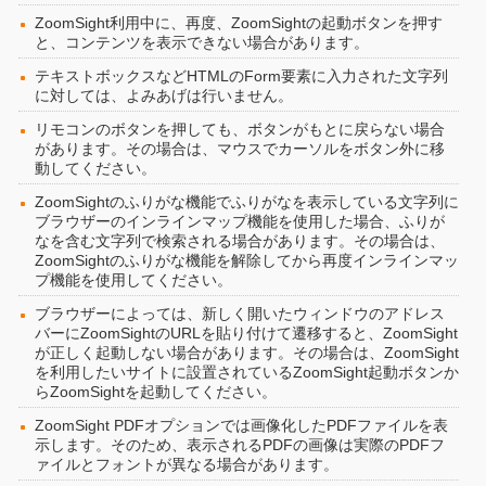
ZoomSight利用中に、再度、ZoomSightの起動ボタンを押す
と、コンテンツを表示できない場合があります。
テキストボックスなどHTMLのForm要素に入力された文字列
に対しては、よみあげは行いません。
リモコンのボタンを押しても、ボタンがもとに戻らない場合
があります。その場合は、マウスでカーソルをボタン外に移
動してください。
ZoomSightのふりがな機能でふりがなを表示している文字列に
ブラウザーのインラインマップ機能を使用した場合、ふりが
なを含む文字列で検索される場合があります。その場合は、
ZoomSightのふりがな機能を解除してから再度インラインマッ
プ機能を使用してください。
ブラウザーによっては、新しく開いたウィンドウのアドレス
バーにZoomSightのURLを貼り付けて遷移すると、ZoomSight
が正しく起動しない場合があります。その場合は、ZoomSight
を利用したいサイトに設置されているZoomSight起動ボタンか
らZoomSightを起動してください。
ZoomSight PDFオプションでは画像化したPDFファイルを表
示します。そのため、表示されるPDFの画像は実際のPDFフ
ァイルとフォントが異なる場合があります。