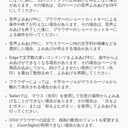
になった際に、元のコンテンツのよみあげが停止しない場合
があります。その場合は、元のページの音声よみあげをOFF
にしてください。
音声よみあげ中に、ブラウザーのショートカットキーによる
操作や終了が行えない場合があります。その場合は、音声よ
みあげを終了した後に、ブラウザーのショートカットキーに
よる操作を行ってください。
音声よみあげ中に、マウスでページ内の文字列や画像などを
選択した場合、よみあげが停止する場合があります。
Edgeで文字数の多いコンテンツをよみあげ中に、途中からよ
みあげができなくなる場合があります。その場合はページを
再読み込みしてから、続けてよませたい箇所にマウス（矢
印）を重ねて数秒止めて、よみあげを再開してください。
ブラウザーによっては、十字カーソルがマウスカーソルから
離れて表示される場合があります。
Safariでは、マウス（矢印）を使用して任意の場所からよみあ
げることができない場合があります。その場合は、「次をよ
むボタン」または「前をよむボタン」を使用してよみあげを
行ってください。
OSやブラウザーの設定で、画面の配色やフォントを変更する
と、ZoomSightが利用できない場合があります。