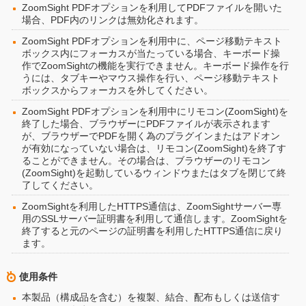
ZoomSight PDFオプションを利用してPDFファイルを開いた
場合、PDF内のリンクは無効化されます。
ZoomSight PDFオプションを利用中に、ページ移動テキスト
ボックス内にフォーカスが当たっている場合、キーボード操
作でZoomSightの機能を実行できません。キーボード操作を行
うには、タブキーやマウス操作を行い、ページ移動テキスト
ボックスからフォーカスを外してください。
ZoomSight PDFオプションを利用中にリモコン(ZoomSight)を
終了した場合、ブラウザーにPDFファイルが表示されます
が、ブラウザーでPDFを開く為のプラグインまたはアドオン
が有効になっていない場合は、リモコン(ZoomSight)を終了す
ることができません。その場合は、ブラウザーのリモコン
(ZoomSight)を起動しているウィンドウまたはタブを閉じて終
了してください。
ZoomSightを利用したHTTPS通信は、ZoomSightサーバー専
用のSSLサーバー証明書を利用して通信します。ZoomSightを
終了すると元のページの証明書を利用したHTTPS通信に戻り
ます。
使用条件
本製品（構成品を含む）を複製、結合、配布もしくは送信す