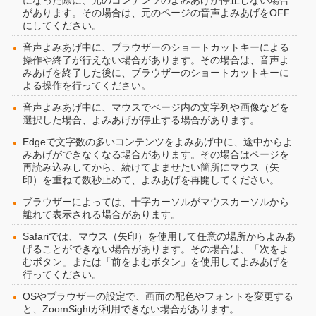
になった際に、元のコンテンツのよみあげが停止しない場合
があります。その場合は、元のページの音声よみあげをOFF
にしてください。
音声よみあげ中に、ブラウザーのショートカットキーによる
操作や終了が行えない場合があります。その場合は、音声よ
みあげを終了した後に、ブラウザーのショートカットキーに
よる操作を行ってください。
音声よみあげ中に、マウスでページ内の文字列や画像などを
選択した場合、よみあげが停止する場合があります。
Edgeで文字数の多いコンテンツをよみあげ中に、途中からよ
みあげができなくなる場合があります。その場合はページを
再読み込みしてから、続けてよませたい箇所にマウス（矢
印）を重ねて数秒止めて、よみあげを再開してください。
ブラウザーによっては、十字カーソルがマウスカーソルから
離れて表示される場合があります。
Safariでは、マウス（矢印）を使用して任意の場所からよみあ
げることができない場合があります。その場合は、「次をよ
むボタン」または「前をよむボタン」を使用してよみあげを
行ってください。
OSやブラウザーの設定で、画面の配色やフォントを変更する
と、ZoomSightが利用できない場合があります。