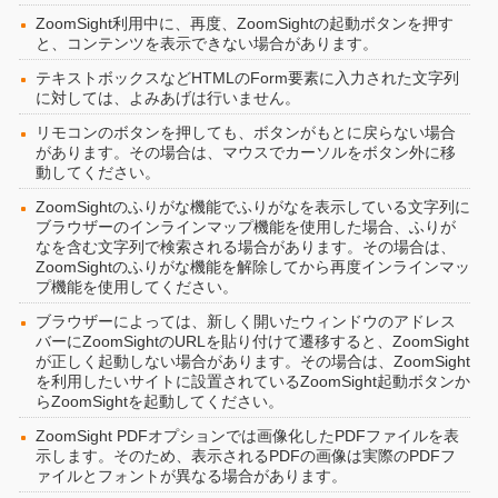
ZoomSight利用中に、再度、ZoomSightの起動ボタンを押す
と、コンテンツを表示できない場合があります。
テキストボックスなどHTMLのForm要素に入力された文字列
に対しては、よみあげは行いません。
リモコンのボタンを押しても、ボタンがもとに戻らない場合
があります。その場合は、マウスでカーソルをボタン外に移
動してください。
ZoomSightのふりがな機能でふりがなを表示している文字列に
ブラウザーのインラインマップ機能を使用した場合、ふりが
なを含む文字列で検索される場合があります。その場合は、
ZoomSightのふりがな機能を解除してから再度インラインマッ
プ機能を使用してください。
ブラウザーによっては、新しく開いたウィンドウのアドレス
バーにZoomSightのURLを貼り付けて遷移すると、ZoomSight
が正しく起動しない場合があります。その場合は、ZoomSight
を利用したいサイトに設置されているZoomSight起動ボタンか
らZoomSightを起動してください。
ZoomSight PDFオプションでは画像化したPDFファイルを表
示します。そのため、表示されるPDFの画像は実際のPDFフ
ァイルとフォントが異なる場合があります。