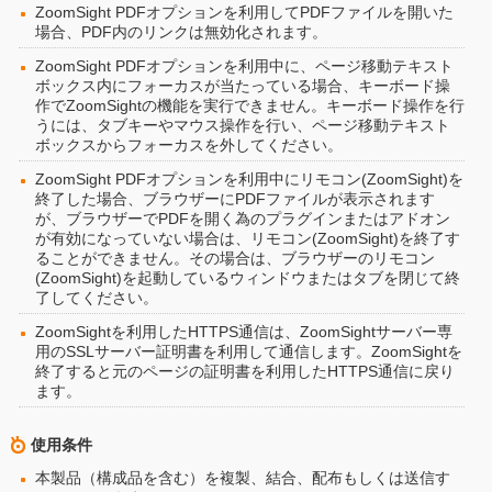
ZoomSight PDFオプションを利用してPDFファイルを開いた
場合、PDF内のリンクは無効化されます。
ZoomSight PDFオプションを利用中に、ページ移動テキスト
ボックス内にフォーカスが当たっている場合、キーボード操
作でZoomSightの機能を実行できません。キーボード操作を行
うには、タブキーやマウス操作を行い、ページ移動テキスト
ボックスからフォーカスを外してください。
ZoomSight PDFオプションを利用中にリモコン(ZoomSight)を
終了した場合、ブラウザーにPDFファイルが表示されます
が、ブラウザーでPDFを開く為のプラグインまたはアドオン
が有効になっていない場合は、リモコン(ZoomSight)を終了す
ることができません。その場合は、ブラウザーのリモコン
(ZoomSight)を起動しているウィンドウまたはタブを閉じて終
了してください。
ZoomSightを利用したHTTPS通信は、ZoomSightサーバー専
用のSSLサーバー証明書を利用して通信します。ZoomSightを
終了すると元のページの証明書を利用したHTTPS通信に戻り
ます。
使用条件
本製品（構成品を含む）を複製、結合、配布もしくは送信す